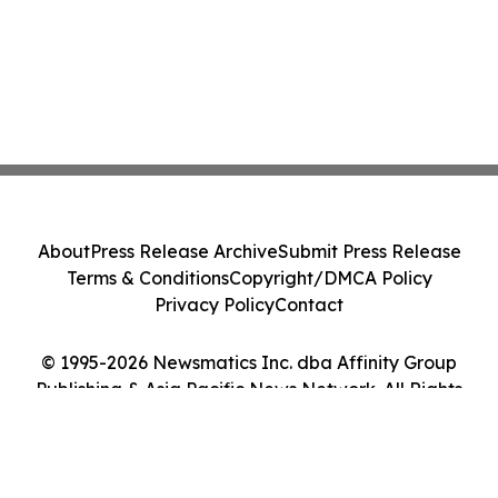
About
Press Release Archive
Submit Press Release
Terms & Conditions
Copyright/DMCA Policy
Privacy Policy
Contact
© 1995-2026 Newsmatics Inc. dba Affinity Group
Publishing & Asia Pacific News Network. All Rights
Reserved.
Cookie Settings / Your Privacy Choices